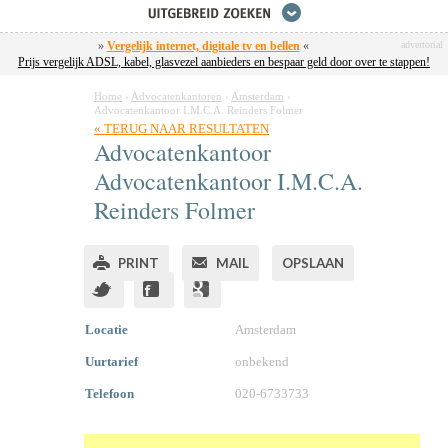
»
Vergelijk internet, digitale tv en bellen
«
advertorial
Prijs vergelijk ADSL, kabel, glasvezel aanbieders en bespaar geld door over te stappen!
Home
›
Advocatenkantoren
›
Amsterdam
›
Advocatenkantoor I.M.C.A. Reinders Folmer
« TERUG NAAR RESULTATEN
Advocatenkantoor
Advocatenkantoor I.M.C.A.
Reinders Folmer
PRINT
MAIL
OPSLAAN
Locatie
Amsterdam
Uurtarief
onbekend
Telefoon
020-6733733