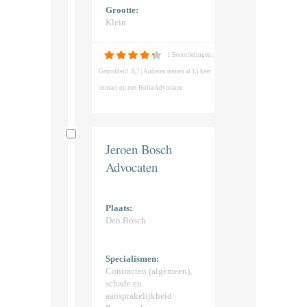
Grootte:
Klein
1 Beoordelingen |
Gemiddeld: 8,7 | Anderen namen al 15 keer
contact op met Holla Advocaten
Jeroen Bosch
Advocaten
Plaats:
Den Bosch
Specialismen:
Contracten (algemeen),
schade en
aansprakelijkheid