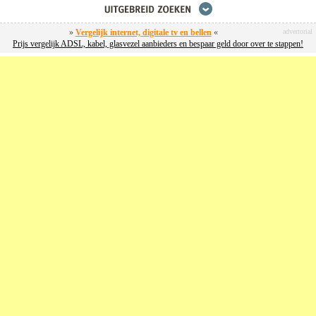
»
Vergelijk internet, digitale tv en bellen
«
advertorial
Prijs vergelijk ADSL, kabel, glasvezel aanbieders en bespaar geld door over te stappen!