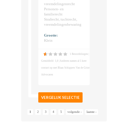
vreemdelingenrecht
Personen- en
familierecht
Strafrecht, tuchtrecht,
vreemdelingenbewaring
Grootte:
Klein
1 Beoordelingen |
Gemiddeld: 1,0 | Anderen namen al 5 keer
contact op met Blaas Schippers Van de Grint
Advocaten
VERGELIJK SELECTIE
1
2
3
4
5
volgende ›
laatste ›