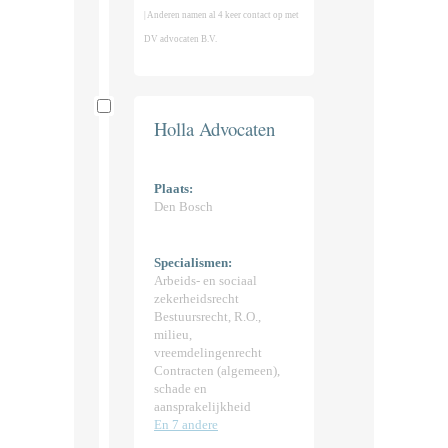
| Anderen namen al 4 keer contact op met
DV advocaten B.V.
Holla Advocaten
Plaats:
Den Bosch
Specialismen:
Arbeids- en sociaal
zekerheidsrecht
Bestuursrecht, R.O.,
milieu,
vreemdelingenrecht
Contracten (algemeen),
schade en
aansprakelijkheid
En 7 andere