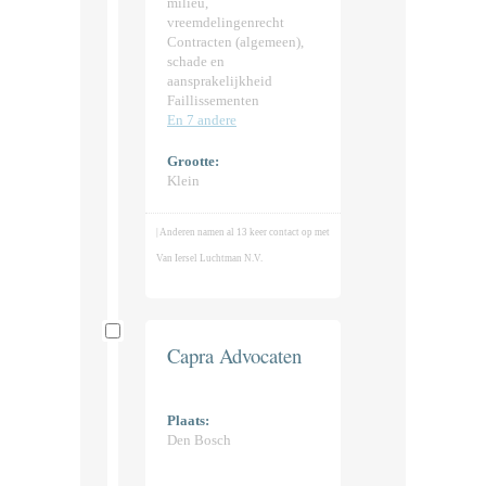
milieu,
vreemdelingenrecht
Contracten (algemeen),
schade en
aansprakelijkheid
Faillissementen
En 7 andere
Grootte:
Klein
| Anderen namen al 13 keer contact op met
Van Iersel Luchtman N.V.
Capra Advocaten
Plaats:
Den Bosch