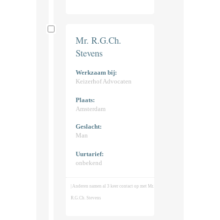
Mr. R.G.Ch.
Stevens
Werkzaam bij:
Keizerhof Advocaten
Plaats:
Amsterdam
Geslacht:
Man
Uurtarief:
onbekend
| Anderen namen al 3 keer contact op met Mr.
R.G.Ch. Stevens