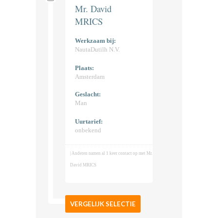
Mr. David
MRICS
Werkzaam bij:
NautaDutilh N.V.
Plaats:
Amsterdam
Geslacht:
Man
Uurtarief:
onbekend
| Anderen namen al 1 keer contact op met Mr.
David MRICS
VERGELIJK SELECTIE