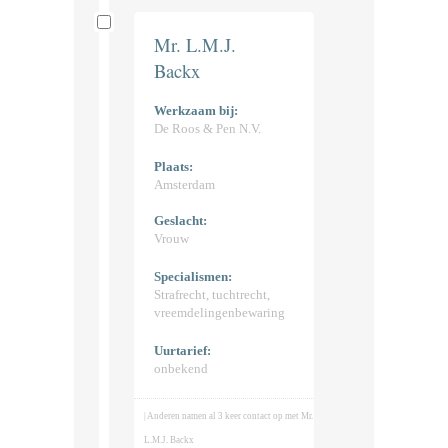
Mr. L.M.J.
Backx
Werkzaam bij:
De Roos & Pen N.V.
Plaats:
Amsterdam
Geslacht:
Vrouw
Specialismen:
Strafrecht, tuchtrecht,
vreemdelingenbewaring
Uurtarief:
onbekend
| Anderen namen al 3 keer contact op met Mr.
L.M.J. Backx