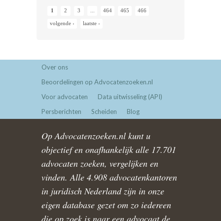
1
2
3
...
464
465
466
volgende ›
laatste ›
Over ons
Beoordelingen op Advocatenzoeken.nl
Voor advocaten
Data uitwisseling (API)
Persberichten
Scheiden
Blog
Op Advocatenzoeken.nl kunt u
objectief en onafhankelijk alle 17.701
advocaten zoeken, vergelijken en
vinden. Alle 4.908 advocatenkantoren
in juridisch Nederland zijn in onze
eigen database gezet om zo iedereen
die op zoek is naar een advocaat de