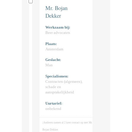
Mr. Bojan
Dekker
Werkzaam bij:
Beer advocaten
Plaats:
Amsterdam
Geslacht:
Man
Specialismen:
Contracten (algemeen),
schade en
aansprakelijkheid
Uurtarief:
onbekend
| Anderen namen al 2 keer contact op met Mr.
Bojan Dekker