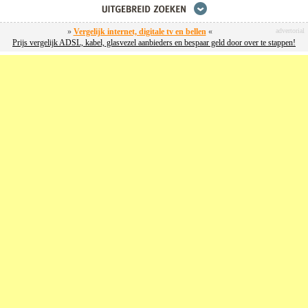
»
Vergelijk internet, digitale tv en bellen
«
advertorial
Prijs vergelijk ADSL, kabel, glasvezel aanbieders en bespaar geld door over te stappen!