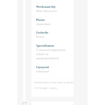
Werkzaam bij:
Maet Advocaten
Plaats:
Amsterdam
Geslacht:
Vrouw
Specialismen:
Contracten (algemeen),
schade en
aansprakelijkheid
Uurtarief:
onbekend
| Anderen namen al 1 keer contact op met Mr.
L.W. Versteegh - Leenstra