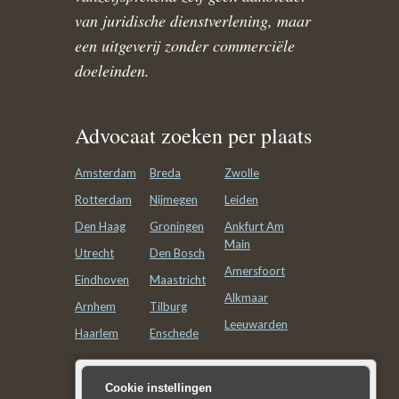
van juridische dienstverlening, maar
een uitgeverij zonder commerciële
doeleinden.
Advocaat zoeken per plaats
Amsterdam
Breda
Zwolle
Rotterdam
Nijmegen
Leiden
Den Haag
Groningen
Ankfurt Am
Main
Utrecht
Den Bosch
Amersfoort
Eindhoven
Maastricht
Alkmaar
Arnhem
Tilburg
Leeuwarden
Haarlem
Enschede
Advocatenkantoor zoeken
Cookie instellingen