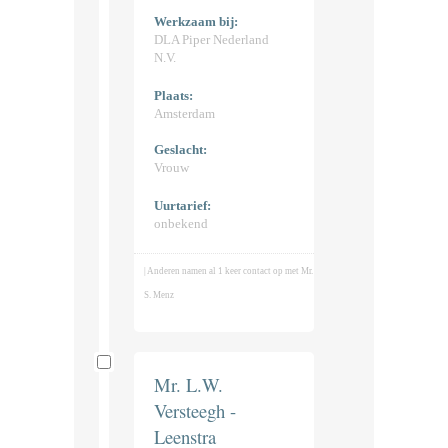
Werkzaam bij:
DLA Piper Nederland
N.V.
Plaats:
Amsterdam
Geslacht:
Vrouw
Uurtarief:
onbekend
| Anderen namen al 1 keer contact op met Mr.
S. Menz
Mr. L.W.
Versteegh -
Leenstra