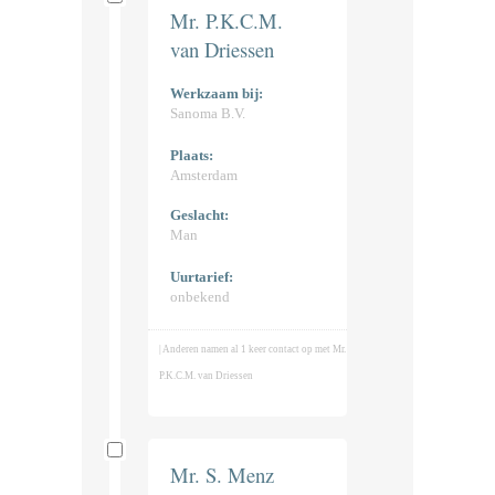
Mr. P.K.C.M.
van Driessen
Werkzaam bij:
Sanoma B.V.
Plaats:
Amsterdam
Geslacht:
Man
Uurtarief:
onbekend
| Anderen namen al 1 keer contact op met Mr.
P.K.C.M. van Driessen
Mr. S. Menz