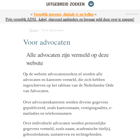
»
Vergelijk internet, digitale tv en bellen
«
advertorial
Prijs vergelijk ADSL, kabel, glasvezel aanbieders en bespaar geld door over te stappen!
Home
›
Voor advocaten
Voor advocaten
Alle advocaten zijn vermeld op deze
website
Op de website advocatenzoeken.nl worden alle
advocaten en kantoren vermeld, die zich hebben
ingeschreven op het tableau van de Nederlandse Orde
van Advocaten.
Over advocatenkantoren worden diverse gegevens
gepubliceerd, zoals kantoornaam, vestigingsadres, e-
mailadres en telefoonnumers.
Over individuele advocaten worden persoonlijke
gegevens vermeld, zoals naam, academische titel(s),
geboortedatum, uurtarieven en rechtsgebieden.