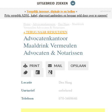
»
Vergelijk internet, digitale tv en bellen
«
advertorial
Prijs vergelijk ADSL, kabel, glasvezel aanbieders en bespaar geld door over te stappen!
Home
›
Advocatenkantoren
›
Den Haag
›
Maaldrink
Vermeulen Advocaten & Notarissen
« TERUG NAAR RESULTATEN
Advocatenkantoor
Maaldrink Vermeulen
Advocaten & Notarissen
PRINT
MAIL
OPSLAAN
Locatie
Den Haag
Uurtarief
onbekend
Telefoon
070-3469646