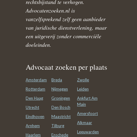
rechtsbijstand te verhogen.
Advocatenzoeken.nl is
vanzelfsprekend zelf geen aanbieder
van juridische dienstverlening, maar
een uitgeverij zonder commerciële
doeleinden.
Advocaat zoeken per plaats
Amsterdam
Breda
Zwolle
Rotterdam
Nijmegen
Leiden
Den Haag
Groningen
Ankfurt Am
Main
Utrecht
Den Bosch
Amersfoort
Eindhoven
Maastricht
Alkmaar
Arnhem
Tilburg
Leeuwarden
Haarlem
Enschede