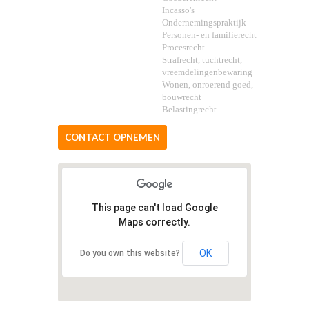
Incasso's
Ondernemingspraktijk
Personen- en familierecht
Procesrecht
Strafrecht, tuchtrecht,
vreemdelingenbewaring
Wonen, onroerend goed,
bouwrecht
Belastingrecht
CONTACT OPNEMEN
This page can't load Google
Maps correctly.
OK
Do you own this website?