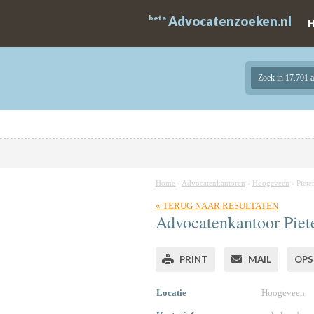
beta
Advocatenzoeken.nl
Zoek in 17.701 
Home
›
Advocatenkantoren
›
Hoogeveen
›
Piete
« TERUG NAAR RESULTATEN
Advocatenkantoor Piet
PRINT
MAIL
OPS
Locatie
Hoogeveen