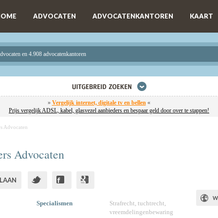
HOME
ADVOCATEN
ADVOCATENKANTOREN
KAART
advocaten en 4.908 advocatenkantoren
»
Vergelijk internet, digitale tv en bellen
«
Prijs vergelijk ADSL, kabel, glasvezel aanbieders en bespaar geld door over te stappen!
rs Advocaten
ers Advocaten
LAAN
W
Specialismen
Strafrecht, tuchtrecht,
vreemdelingenbewaring