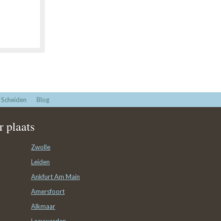
Scheiden
Blog
 plaats
Zwolle
Leiden
Ankfurt Am Main
Amersfoort
Alkmaar