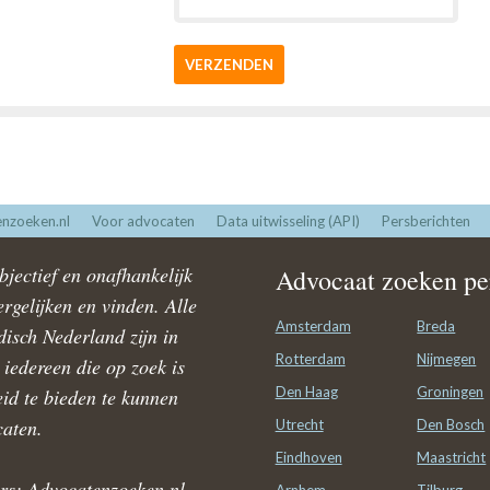
VERZENDEN
nzoeken.nl
Voor advocaten
Data uitwisseling (API)
Persberichten
jectief en onafhankelijk
Advocaat zoeken per
rgelijken en vinden. Alle
Amsterdam
Breda
disch Nederland zijn in
Rotterdam
Nijmegen
iedereen die op zoek is
Den Haag
Groningen
id te bieden te kunnen
caten.
Utrecht
Den Bosch
Eindhoven
Maastricht
rs: Advocatenzoeken.nl