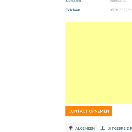
Uurtarief
onbekend
Telefoon
0528-227766
CONTACT OPNEMEN
ALGEMEEN
UITGEBREID 