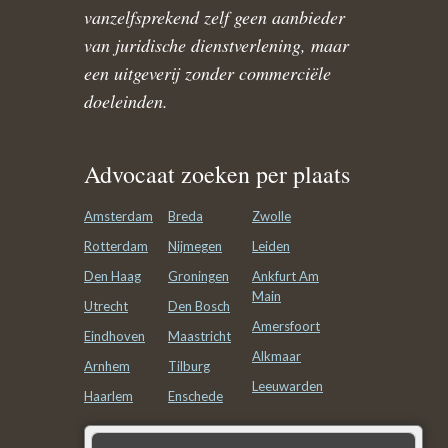
vanzelfsprekend zelf geen aanbieder
van juridische dienstverlening, maar
een uitgeverij zonder commerciële
doeleinden.
Advocaat zoeken per plaats
Amsterdam
Breda
Zwolle
Rotterdam
Nijmegen
Leiden
Den Haag
Groningen
Ankfurt Am
Main
Utrecht
Den Bosch
Amersfoort
Eindhoven
Maastricht
Alkmaar
Arnhem
Tilburg
Leeuwarden
Haarlem
Enschede