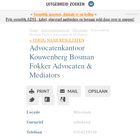
»
Vergelijk internet, digitale tv en bellen
«
advertorial
Prijs vergelijk ADSL, kabel, glasvezel aanbieders en bespaar geld door over te stappen!
Home
›
Advocatenkantoren
›
Hilversum
›
Kouwenberg
Bosman Fokker Advocaten & Mediators
« TERUG NAAR RESULTATEN
Advocatenkantoor
Kouwenberg Bosman
Fokker Advocaten &
Mediators
PRINT
MAIL
OPSLAAN
Locatie
Hilversum
Uurtarief
onbekend
Telefoon
035-6219510