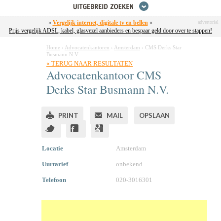
»
Vergelijk internet, digitale tv en bellen
«
advertorial
Prijs vergelijk ADSL, kabel, glasvezel aanbieders en bespaar geld door over te stappen!
Home
›
Advocatenkantoren
›
Amsterdam
›
CMS Derks Star
Busmann N.V.
« TERUG NAAR RESULTATEN
Advocatenkantoor CMS
Derks Star Busmann N.V.
PRINT
MAIL
OPSLAAN
Locatie
Amsterdam
Uurtarief
onbekend
Telefoon
020-3016301