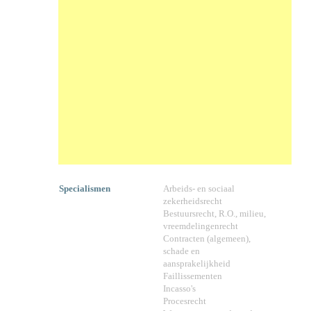
Specialismen
Arbeids- en sociaal
zekerheidsrecht
Bestuursrecht, R.O., milieu,
vreemdelingenrecht
Contracten (algemeen),
schade en
aansprakelijkheid
Faillissementen
Incasso's
Procesrecht