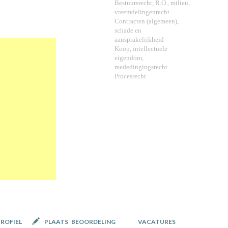
Bestuursrecht, R.O., milieu,
vreemdelingenrecht
Contracten (algemeen),
schade en
aansprakelijkheid
Koop, intellectuele
eigendom,
mededingingsrecht
Procesrecht
PROFIEL
PLAATS BEOORDELING
VACATURES