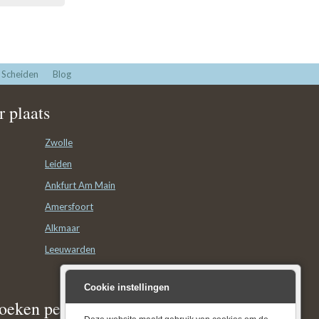
Scheiden
Blog
 plaats
Zwolle
Leiden
Ankfurt Am Main
Amersfoort
Alkmaar
Leeuwarden
Cookie instellingen
oeken per plaats