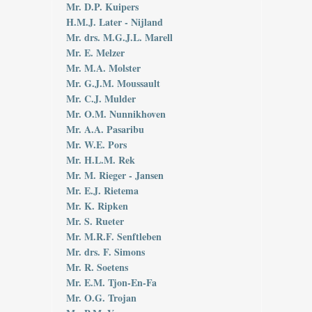
Mr. D.P. Kuipers
H.M.J. Later - Nijland
Mr. drs. M.G.J.L. Marell
Mr. E. Melzer
Mr. M.A. Molster
Mr. G.J.M. Moussault
Mr. C.J. Mulder
Mr. O.M. Nunnikhoven
Mr. A.A. Pasaribu
Mr. W.E. Pors
Mr. H.L.M. Rek
Mr. M. Rieger - Jansen
Mr. E.J. Rietema
Mr. K. Ripken
Mr. S. Rueter
Mr. M.R.F. Senftleben
Mr. drs. F. Simons
Mr. R. Soetens
Mr. E.M. Tjon-En-Fa
Mr. O.G. Trojan