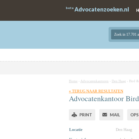
beta
Advocatenzoeken.nl
Zoek in 17.701 
Home
›
Advocatenkantoren
›
Den Haag
›
Bird &
« TERUG NAAR RESULTATEN
Advocatenkantoor Bir
PRINT
MAIL
OPS
Locatie
Den Haag