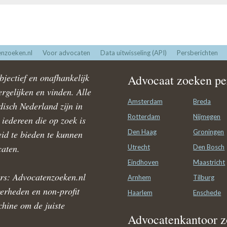
nzoeken.nl
Voor advocaten
Data uitwisseling (API)
Persberichten
jectief en onafhankelijk
Advocaat zoeken per
rgelijken en vinden. Alle
Amsterdam
Breda
disch Nederland zijn in
Rotterdam
Nijmegen
iedereen die op zoek is
Den Haag
Groningen
id te bieden te kunnen
caten.
Utrecht
Den Bosch
Eindhoven
Maastricht
rs: Advocatenzoeken.nl
Arnhem
Tilburg
verheden en non-profit
Haarlem
Enschede
hine om de juiste
Advocatenkantoor z