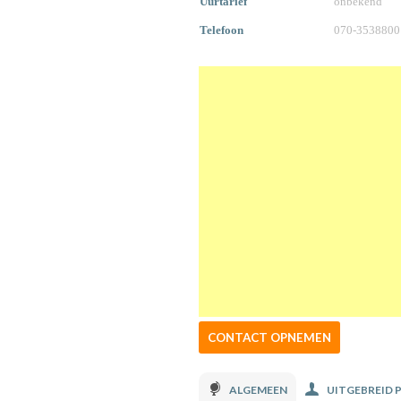
Uurtarief
onbekend
Telefoon
070-3538800
CONTACT OPNEMEN
ALGEMEEN
UITGEBREID 