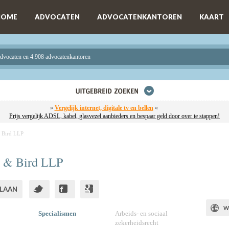
HOME
ADVOCATEN
ADVOCATENKANTOREN
KAART
advocaten en 4.908 advocatenkantoren
»
Vergelijk internet, digitale tv en bellen
«
Prijs vergelijk ADSL, kabel, glasvezel aanbieders en bespaar geld door over te stappen!
 Bird LLP
d & Bird LLP
LAAN
W
Specialismen
Arbeids- en sociaal
zekerheidsrecht