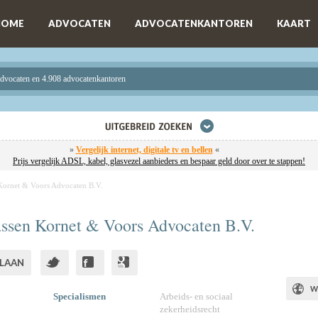
HOME
ADVOCATEN
ADVOCATENKANTOREN
KAART
advocaten en 4.908 advocatenkantoren
»
Vergelijk internet, digitale tv en bellen
«
Prijs vergelijk ADSL, kabel, glasvezel aanbieders en bespaar geld door over te stappen!
Kornet & Voors Advocaten B.V.
ssen Kornet & Voors Advocaten B.V.
LAAN
W
Specialismen
Arbeids- en sociaal
zekerheidsrecht