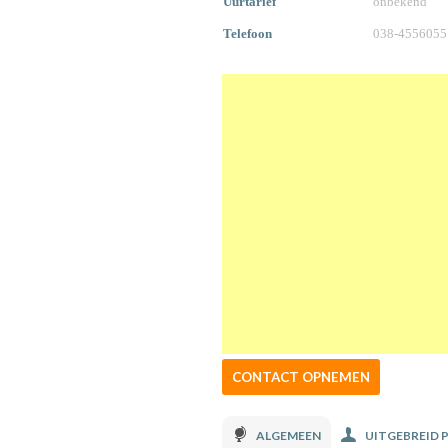
Uurtarief
onbekend
Telefoon
038-4556055
CONTACT OPNEMEN
ALGEMEEN
UITGEBREID 