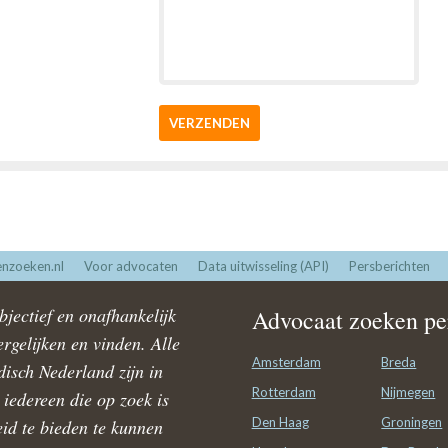
VERZENDEN
nzoeken.nl
Voor advocaten
Data uitwisseling (API)
Persberichten
jectief en onafhankelijk
Advocaat zoeken per
rgelijken en vinden. Alle
Amsterdam
Breda
disch Nederland zijn in
Rotterdam
Nijmegen
iedereen die op zoek is
Den Haag
Groningen
id te bieden te kunnen