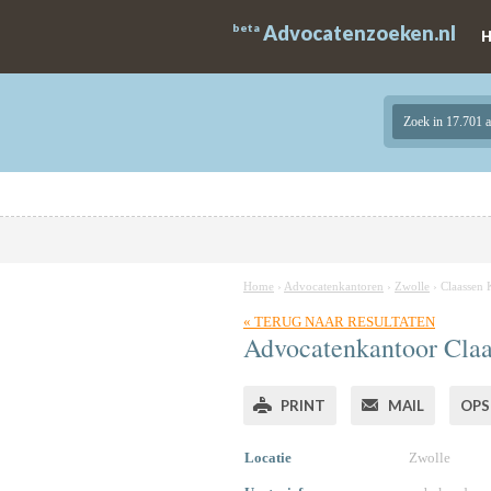
beta
Advocatenzoeken.nl
Zoek in 17.701 
Home
›
Advocatenkantoren
›
Zwolle
›
Claassen 
« TERUG NAAR RESULTATEN
Advocatenkantoor Claa
PRINT
MAIL
OPS
Locatie
Zwolle