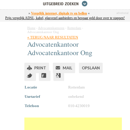
»
Vergelijk internet, digitale tv en bellen
«
advertorial
Prijs vergelijk ADSL, kabel, glasvezel aanbieders en bespaar geld door over te stappen!
Home
›
Advocatenkantoren
›
Rotterdam
›
Advocatenkantoor Ong
« TERUG NAAR RESULTATEN
Advocatenkantoor
Advocatenkantoor Ong
PRINT
MAIL
OPSLAAN
Locatie
Rotterdam
Uurtarief
onbekend
Telefoon
010-4230019