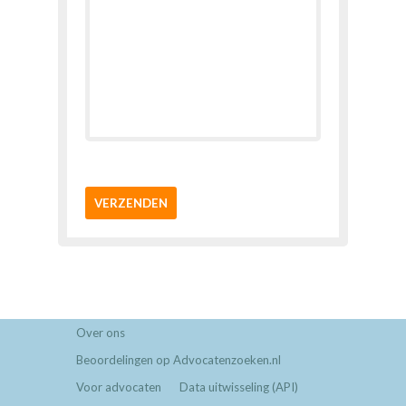
VERZENDEN
Over ons
Beoordelingen op Advocatenzoeken.nl
Voor advocaten
Data uitwisseling (API)