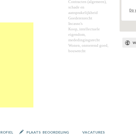
Contracten (algemeen),
schade en
Do 
aansprakelijkheid
Goederenrecht
Incasso's
Koop, intellectuele
eigendom,
mededingingsrecht
W
Wonen, onroerend goed,
bouwrecht
PROFIEL
PLAATS BEOORDELING
VACATURES