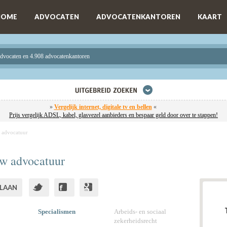
HOME
ADVOCATEN
ADVOCATENKANTOREN
KAART
advocaten en 4.908 advocatenkantoren
»
Vergelijk internet, digitale tv en bellen
«
Prijs vergelijk ADSL, kabel, glasvezel aanbieders en bespaar geld door over te stappen!
 advocatuur
w advocatuur
LAAN
Specialismen
Arbeids- en sociaal
zekerheidsrecht