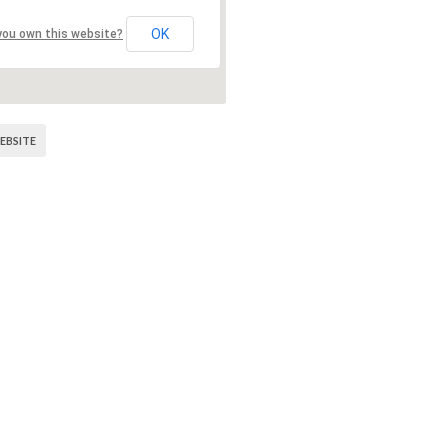
OK
you own this website?
EBSITE