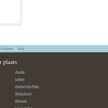
Scheiden
Blog
 plaats
Zwolle
Leiden
Ankfurt Am Main
Amersfoort
Alkmaar