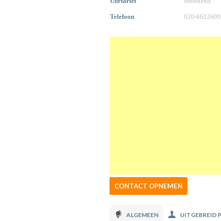
Uurtarief
onbekend
Telefoon
020-6622600
CONTACT OPNEMEN
ALGEMEEN
UITGEBREID 