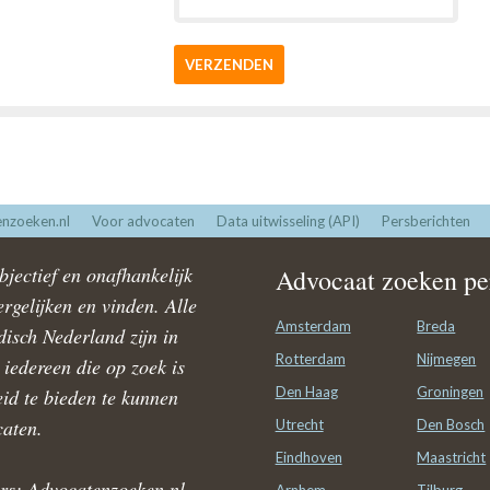
VERZENDEN
nzoeken.nl
Voor advocaten
Data uitwisseling (API)
Persberichten
jectief en onafhankelijk
Advocaat zoeken per
rgelijken en vinden. Alle
Amsterdam
Breda
disch Nederland zijn in
Rotterdam
Nijmegen
iedereen die op zoek is
Den Haag
Groningen
id te bieden te kunnen
caten.
Utrecht
Den Bosch
Eindhoven
Maastricht
rs: Advocatenzoeken.nl