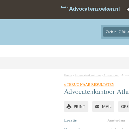
beta
Advocatenzoeken.nl
Zoek in 17.701 
Home
›
Advocatenkantoren
›
Amsterdam
›
Atlaw
« TERUG NAAR RESULTATEN
Advocatenkantoor Atla
PRINT
MAIL
OPS
Locatie
Amsterdam