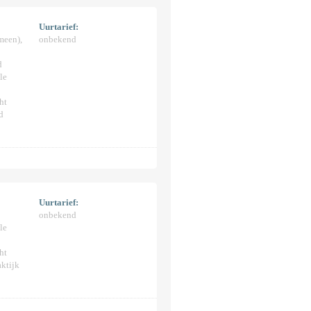
Uurtarief:
meen),
onbekend
d
le
ht
d
Uurtarief:
onbekend
le
ht
ktijk