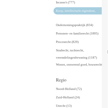
Incasso's (777)
Koop, intellectuele eigendom,
mededingingsrecht
Ondernemingspraktijk (834)
Personen- en familierecht (1895)
Procesrecht (829)
Strafrecht, tuchtrecht,
vreemdelingenbewaring (1187)
Wonen, onroerend goed, bouwrecht (97
Regio
Noord-Holland (72)
Zuid-Holland (24)
Utrecht (13)