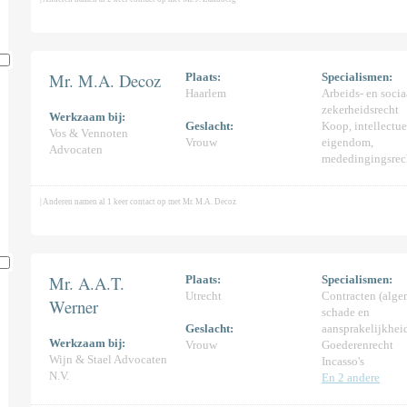
Mr. M.A. Decoz
Plaats:
Specialismen:
Haarlem
Arbeids- en socia
zekerheidsrecht
Werkzaam bij:
Geslacht:
Koop, intellectue
Vos & Vennoten
Vrouw
eigendom,
Advocaten
mededingingsrec
| Anderen namen al 1 keer contact op met Mr. M.A. Decoz
Mr. A.A.T.
Plaats:
Specialismen:
Utrecht
Contracten (alge
Werner
schade en
Geslacht:
aansprakelijkhei
Werkzaam bij:
Vrouw
Goederenrecht
Wijn & Stael Advocaten
Incasso's
N.V.
En 2 andere