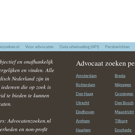
nzoeken.nl
Voor advocaten
Data uitwisseling (API)
Persberichten
jectief en onafhankelijk
Advocaat zoeken per
rgelijken en vinden. Alle
Amsterdam
Breda
disch Nederland zijn in
Rotterdam
Nijmegen
iedereen die op zoek is
Den Haag
Groningen
id te bieden te kunnen
caten.
Utrecht
Den Bosch
Eindhoven
Maastricht
rs: Advocatenzoeken.nl
Arnhem
Tilburg
verheden en non-profit
Haarlem
Enschede