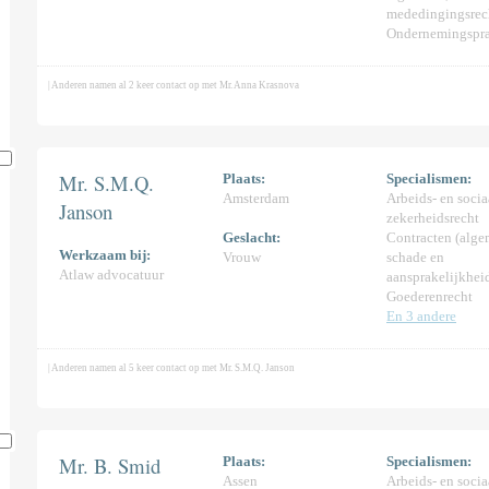
mededingingsrec
Ondernemingspra
| Anderen namen al 2 keer contact op met Mr. Anna Krasnova
01)
Mr. S.M.Q.
Plaats:
Specialismen:
Amsterdam
Arbeids- en socia
Janson
1)
zekerheidsrecht
Geslacht:
Contracten (alge
Werkzaam bij:
Vrouw
schade en
Atlaw advocatuur
aansprakelijkhei
Goederenrecht
En 3 andere
d
| Anderen namen al 5 keer contact op met Mr. S.M.Q. Janson
Mr. B. Smid
Plaats:
Specialismen:
Assen
Arbeids- en socia