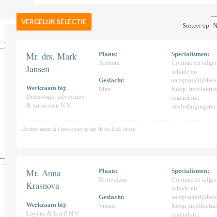
VERGELIJK SELECTIE
Sorteer op
Mr. drs. Mark
Plaats:
Specialismen:
Arnhem
Contracten (alge
Jansen
schade en
Geslacht:
aansprakelijkhei
e
Werkzaam bij:
Man
Koop, intellectue
Dirkzwager advocaten
eigendom,
& notarissen N.V.
mededingingsrec
| Anderen namen al 1 keer contact op met Mr. drs. Mark Jansen
Mr. Anna
Plaats:
Specialismen:
Rotterdam
Contracten (alge
Krasnova
schade en
Geslacht:
aansprakelijkhei
Werkzaam bij:
Vrouw
Koop, intellectue
Loyens & Loeff N.V.
eigendom,