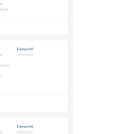
ht
ktijk
Uurtarief:
al
onbekend
meen),
d
Uurtarief:
al
onbekend