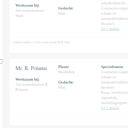
zekerheidsrecht
Werkzaam bij:
Geslacht:
Contracten (alge
Advocatenkantoor
Man
schade en
Smid
aansprakelijkhei
Incasso's
En 1 andere
| Anderen namen al 1 keer contact op met Mr. B. Smid
Mr. R. Polanus
Plaats:
Specialismen:
Hoofddorp
Contracten (alge
1)
schade en
Werkzaam bij:
Geslacht:
aansprakelijkhei
Advocatenkantoor R.
Man
Incasso's
Polanus
Koop, intellectue
eigendom,
mededingingsrec
En 1 andere