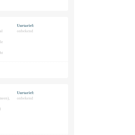
Uurtarief:
al
onbekend
le
ht
Uurtarief:
meen),
onbekend
d