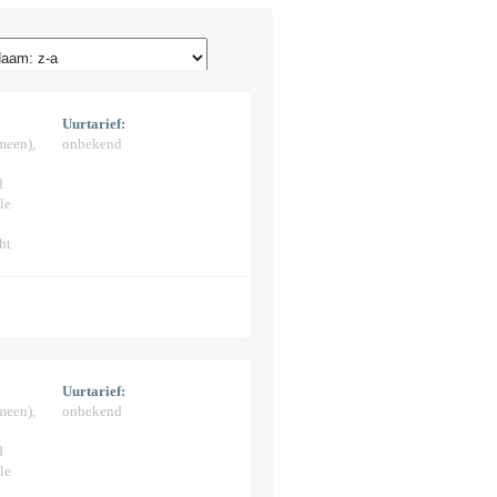
Uurtarief:
meen),
onbekend
d
le
ht
Uurtarief:
meen),
onbekend
d
le