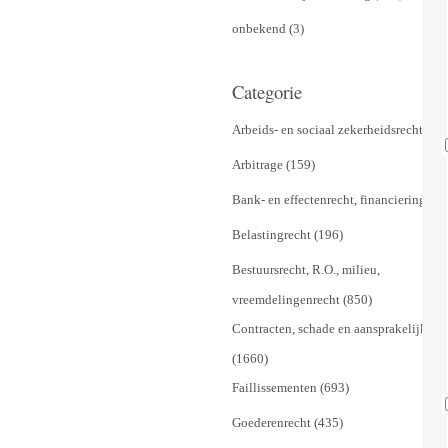
onbekend (3)
Categorie
Arbeids- en sociaal zekerheidsrecht (20
Arbitrage (159)
Bank- en effectenrecht, financiering (14
Belastingrecht (196)
Bestuursrecht, R.O., milieu,
vreemdelingenrecht (850)
Contracten, schade en aansprakelijkhei
(1660)
Faillissementen (693)
Goederenrecht (435)