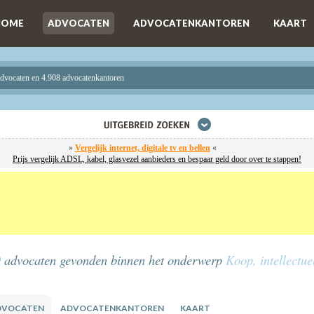
HOME
ADVOCATEN
ADVOCATENKANTOREN
KAART
advocaten en 4.908 advocatenkantoren
»
Vergelijk internet, digitale tv en bellen
«
Prijs vergelijk ADSL, kabel, glasvezel aanbieders en bespaar geld door over te stappen!
9
advocaten gevonden
binnen het onderwerp
Koop, intellectu
DVOCATEN
ADVOCATENKANTOREN
KAART