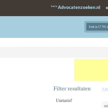
beta
Advocatenzoeken.nl
Zoek in 17.701 
Filter resultaten
53
Uurtarief
A