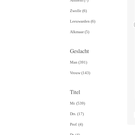
Arnhem (7)
Zwolle (6)
Leeuwarden (6)
Alkmaar (5)
Geslacht
Man (391)
Vrouw (143)
Titel
Mr. (539)
Drs. (17)
Prof. (4)
Dr. (4)