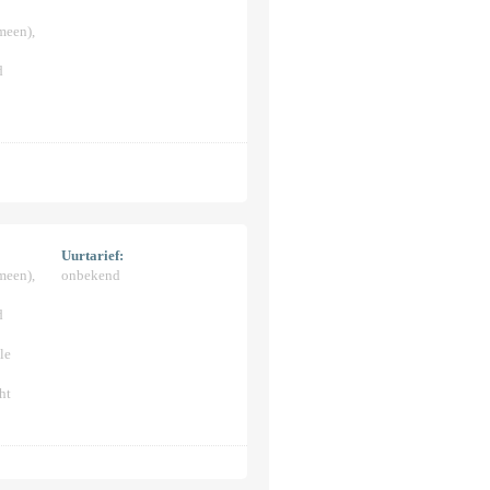
meen),
d
Uurtarief:
meen),
onbekend
d
le
ht