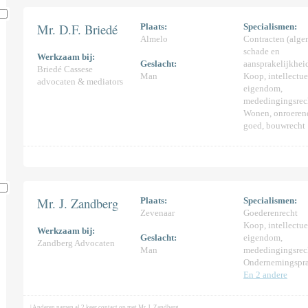
Mr. D.F. Briedé
Plaats:
Specialismen:
Almelo
Contracten (alge
schade en
Werkzaam bij:
Geslacht:
aansprakelijkhei
Briedé Cassese
Man
Koop, intellectue
advocaten & mediators
eigendom,
mededingingsrec
Wonen, onroeren
goed, bouwrecht
Mr. J. Zandberg
Plaats:
Specialismen:
Zevenaar
Goederenrecht
Koop, intellectue
Werkzaam bij:
Geslacht:
eigendom,
Zandberg Advocaten
Man
mededingingsrec
Ondernemingspra
En 2 andere
| Anderen namen al 2 keer contact op met Mr. J. Zandberg