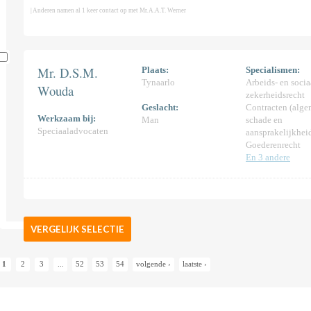
| Anderen namen al 1 keer contact op met Mr. A.A.T. Werner
Mr. D.S.M.
Plaats:
Specialismen:
Tynaarlo
Arbeids- en socia
Wouda
zekerheidsrecht
Geslacht:
Contracten (alge
Werkzaam bij:
Man
schade en
Speciaaladvocaten
aansprakelijkhei
Goederenrecht
En 3 andere
VERGELIJK SELECTIE
1
2
3
...
52
53
54
volgende ›
laatste ›