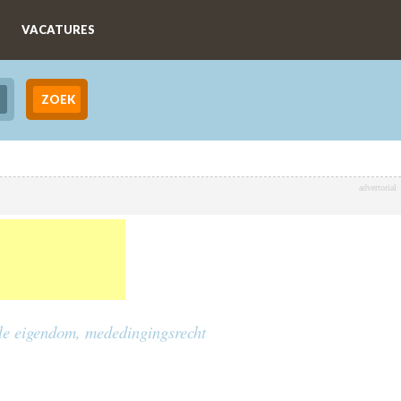
VACATURES
advertorial
ele eigendom, mededingingsrecht