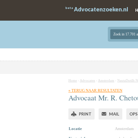
beta
Advocatenzoeken.nl
Zoek in 17.701 
Home
›
Advocaten
›
Amsterdam
›
NautaDutilh N
« TERUG NAAR RESULTATEN
Advocaat
Mr.
R. Cheto
PRINT
MAIL
OPS
Locatie
Amsterdam