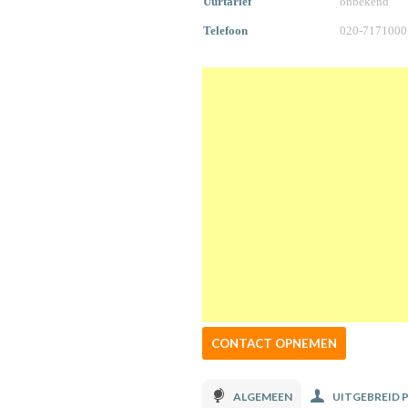
Uurtarief
onbekend
Telefoon
020-7171000
CONTACT OPNEMEN
ALGEMEEN
UITGEBREID 