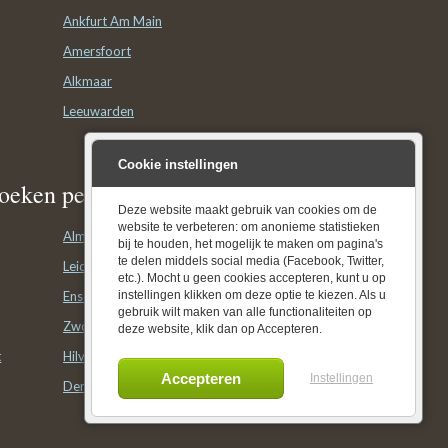
Ankfurt Am Main
Amersfoort
Alkmaar
Leeuwarden
Cookie instellingen
oeken per plaats
Deze website maakt gebruik van cookies om de
website te verbeteren: om anonieme statistieken
Almere
bij te houden, het mogelijk te maken om pagina's
te delen middels social media (Facebook, Twitter,
Leiden
etc.). Mocht u geen cookies accepteren, kunt u op
Enschede
instellingen klikken om deze optie te kiezen. Als u
gebruik wilt maken van alle functionaliteiten op
Zwolle
deze website, klik dan op Accepteren.
t
Hilversum
Instellingen
Den Bosch