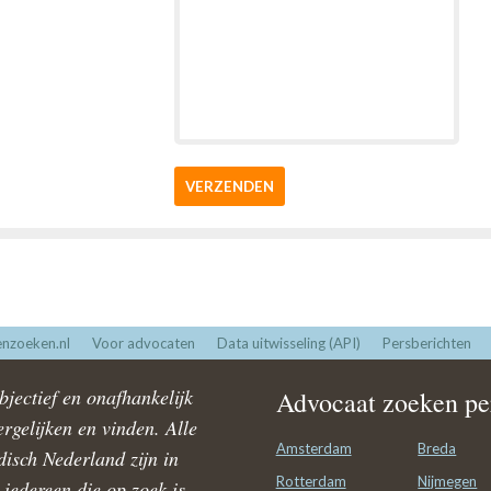
VERZENDEN
nzoeken.nl
Voor advocaten
Data uitwisseling (API)
Persberichten
jectief en onafhankelijk
Advocaat zoeken per
rgelijken en vinden. Alle
Amsterdam
Breda
disch Nederland zijn in
Rotterdam
Nijmegen
iedereen die op zoek is