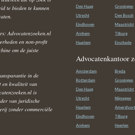
Den Haag
Groningen
id te bieden te kunnen
caten.
Utrecht
Den Bosch
Eindhoven
Maastricht
rs: Advocatenzoeken.nl
Arnhem
Tilburg
verheden en non-profit
Haarlem
Enschede
hine om de juiste
Advocatenkantoor z
Amsterdam
Breda
ansparantie in de
Rotterdam
Groningen
t en kwaliteit van
Den Haag
Maastricht
catenzoeken.nl is
Utrecht
Nijmegen
der van juridische
Haarlem
Amersfoor
verij zonder commerciële
Eindhoven
Tilburg
Arnhem
Heerlen