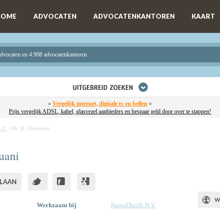
HOME
ADVOCATEN
ADVOCATENKANTOREN
KAART
advocaten en 4.908 advocatenkantoren
»
Vergelijk internet, digitale tv en bellen
«
Prijs vergelijk ADSL, kabel, glasvezel aanbieders en bespaar geld door over te stappen!
.V.
›
Mr. R. Chetouani
uani
LAAN
W
Werkzaam bij
NautaDutilh N.V.