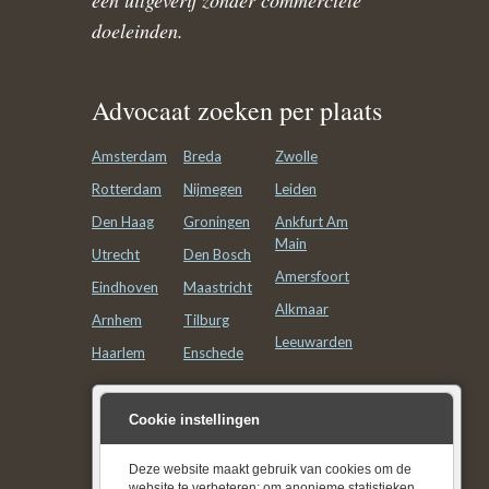
een uitgeverij zonder commerciële
doeleinden.
Advocaat zoeken per plaats
Amsterdam
Breda
Zwolle
Rotterdam
Nijmegen
Leiden
Den Haag
Groningen
Ankfurt Am
Main
Utrecht
Den Bosch
Amersfoort
Eindhoven
Maastricht
Alkmaar
Arnhem
Tilburg
Leeuwarden
Haarlem
Enschede
Advocatenkantoor zoeken
Cookie instellingen
per plaats
Deze website maakt gebruik van cookies om de
website te verbeteren: om anonieme statistieken