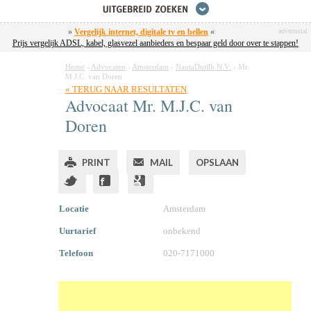
»
Vergelijk internet, digitale tv en bellen
«
advertorial
Prijs vergelijk ADSL, kabel, glasvezel aanbieders en bespaar geld door over te stappen!
Home
›
Advocaten
›
Amsterdam
›
NautaDutilh N.V.
›
Mr.
M.J.C. van Doren
« TERUG NAAR RESULTATEN
Advocaat
Mr.
M.J.C. van
Doren
PRINT
MAIL
OPSLAAN
Locatie
Amsterdam
Uurtarief
onbekend
Telefoon
020-7171000