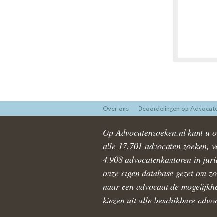
Over ons
Beoordelingen op Advocate
Op Advocatenzoeken.nl kunt u ob
alle 17.701 advocaten zoeken, ve
4.908 advocatenkantoren in juri
onze eigen database gezet om zo 
naar een advocaat de mogelijkhe
kiezen uit alle beschikbare advo