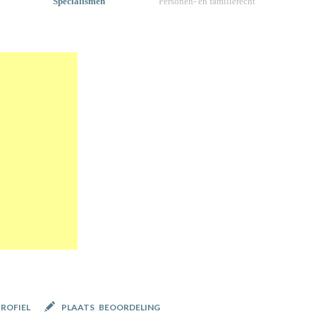
Specialismen
Personen- en familierecht
PROFIEL
PLAATS BEOORDELING