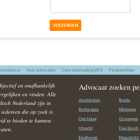
VERZENDEN
nzoeken.nl
Voor advocaten
Data uitwisseling (API)
Persberichten
jectief en onafhankelijk
Advocaat zoeken per
rgelijken en vinden. Alle
Amsterdam
Breda
disch Nederland zijn in
Rotterdam
Nijmegen
iedereen die op zoek is
Den Haag
Groningen
id te bieden te kunnen
caten.
Utrecht
Den Bosch
Eindhoven
Maastricht