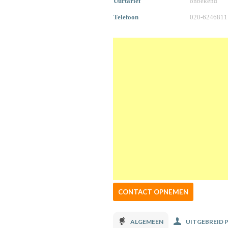
Uurtarief
onbekend
Telefoon
020-6246811
CONTACT OPNEMEN
ALGEMEEN
UITGEBREID 