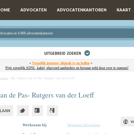
HOME
ADVOCATEN
ADVOCATENKANTOREN
KAART
advocaten en 4.908 advocatenkantoren
»
Vergelijk internet, digitale tv en bellen
«
Prijs vergelijk ADSL, kabel, glasvezel aanbieders en bespaar geld door over te stappen!
ocaten
›
Mr. Clasien van de Pas- Rutgers van der Loeff
an de Pas- Rutgers van der Loeff
LAAN
W
Werkzaam bij
Wieringa Advocaten