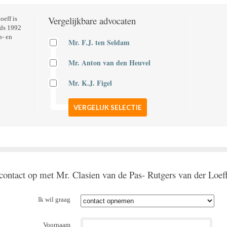
Vergelijkbare advocaten
oeff is
nds 1992
n- en
Mr. F.J. ten Seldam
Mr. Anton van den Heuvel
Mr. K.J. Figel
VERGELIJK SELECTIE
ontact op met Mr. Clasien van de Pas- Rutgers van der Loef
Ik wil graag
Voornaam