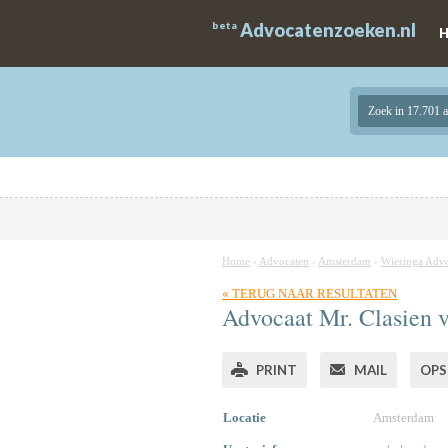
beta
Advocatenzoeken.nl
Zoek in 17.701 
Home
›
Advocaten
›
Amsterdam
›
Wieringa Adv
« TERUG NAAR RESULTATEN
Advocaat
Mr.
Clasien v
PRINT
MAIL
OPS
Locatie
Amsterdam