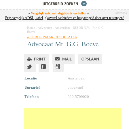
»
Vergelijk internet, digitale tv en bellen
«
advertorial
Prijs vergelijk ADSL, kabel, glasvezel aanbieders en bespaar geld door over te stappen!
Home
›
Advocaten
›
Amsterdam
›
RESOR N.V.
›
Mr. G.G.
Boeve
« TERUG NAAR RESULTATEN
Advocaat
Mr.
G.G. Boeve
PRINT
MAIL
OPSLAAN
Locatie
Amsterdam
Uurtarief
onbekend
Telefoon
020-5709020