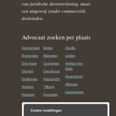
van juridische dienstverlening, maar
een uitgeverij zonder commerciële
doeleinden.
Advocaat zoeken per plaats
Amsterdam
Breda
Zwolle
Rotterdam
Nijmegen
Leiden
Den Haag
Groningen
Ankfurt Am
Main
Utrecht
Den Bosch
Amersfoort
Eindhoven
Maastricht
Alkmaar
Arnhem
Tilburg
Leeuwarden
Haarlem
Enschede
Advocatenkantoor zoeken
Cookie instellingen