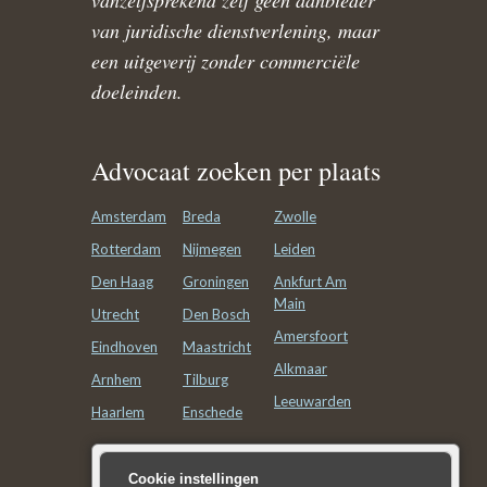
vanzelfsprekend zelf geen aanbieder
van juridische dienstverlening, maar
een uitgeverij zonder commerciële
doeleinden.
Advocaat zoeken per plaats
Amsterdam
Breda
Zwolle
Rotterdam
Nijmegen
Leiden
Den Haag
Groningen
Ankfurt Am
Main
Utrecht
Den Bosch
Amersfoort
Eindhoven
Maastricht
Alkmaar
Arnhem
Tilburg
Leeuwarden
Haarlem
Enschede
Advocatenkantoor zoeken
Cookie instellingen