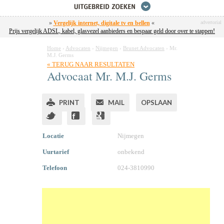
»
Vergelijk internet, digitale tv en bellen
«
advertorial
Prijs vergelijk ADSL, kabel, glasvezel aanbieders en bespaar geld door over te stappen!
Home
›
Advocaten
›
Nijmegen
›
Brunet Advocaten
›
Mr.
M.J. Germs
« TERUG NAAR RESULTATEN
Advocaat
Mr.
M.J. Germs
PRINT
MAIL
OPSLAAN
Locatie
Nijmegen
Uurtarief
onbekend
Telefoon
024-3810990