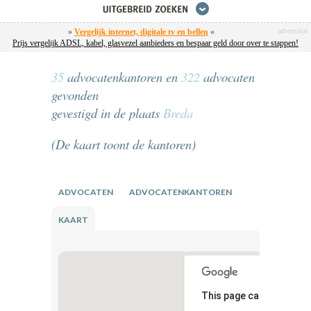
»
Vergelijk internet, digitale tv en bellen
«
advertorial
Prijs vergelijk ADSL, kabel, glasvezel aanbieders en bespaar geld door over te stappen!
35
advocatenkantoren en
322
advocaten
gevonden
gevestigd in de plaats
Breda
(De kaart toont de kantoren)
ADVOCATEN
ADVOCATENKANTOREN
KAART
This page can't load Go