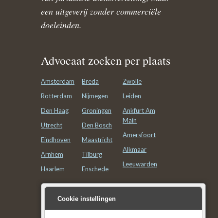
een uitgeverij zonder commerciële
doeleinden.
Advocaat zoeken per plaats
Amsterdam
Breda
Zwolle
Rotterdam
Nijmegen
Leiden
Den Haag
Groningen
Ankfurt Am
Main
Utrecht
Den Bosch
Amersfoort
Eindhoven
Maastricht
Alkmaar
Arnhem
Tilburg
Leeuwarden
Haarlem
Enschede
Advocatenkantoor zoeken
Cookie instellingen
per plaats